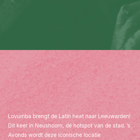
Tickets
Latin vibes
Lovumba
Contact
Lovumba brengt de Latin heat naar Leeuwarden!
Dit keer in
Neushoorn
, dé hotspot van de stad. ’s
Avonds wordt deze iconische locatie