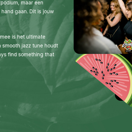
zzpodium, maar een
 hand gaan. Dit is jouw
rmee is het ultimate
en smooth jazz tune houdt
ays find something that