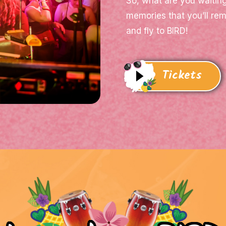
So, what are you waitin
memories that you’ll rem
and fly to BIRD!
Tickets