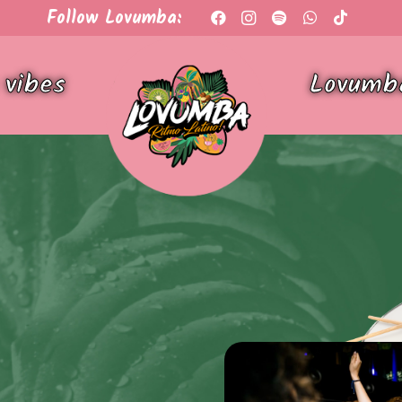
Follow Lovumba:
 vibes
Lovumb