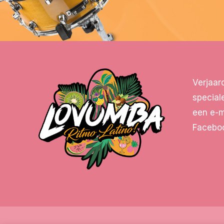
Verjaar
special
een e-m
Faceboo