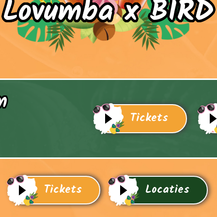
Lovumba x BIRD
m
Tickets
Tickets
Locaties