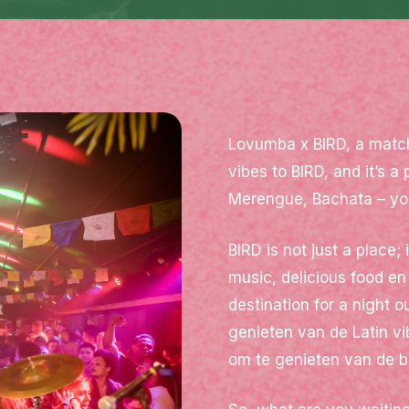
Lovumba x BIRD, a match
vibes to BIRD, and it’s a
Merengue, Bachata – you 
BIRD is not just a place;
music, delicious food en
destination for a night o
genieten van de Latin v
om te genieten van de be