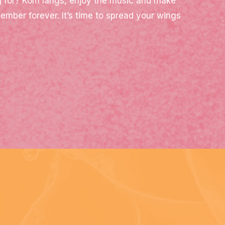
g for? Kom langs, enjoy the music and make
ember forever. It’s time to spread your wings