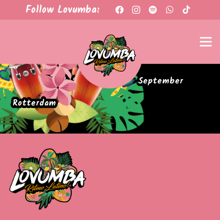
Follow Lovumba:
At The Beach Scheveningen – September
Rotterdam
Agenda
Tickets