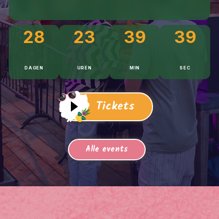
28
23
39
37
DAGEN
UREN
MIN
SEC
Tickets
Alle events